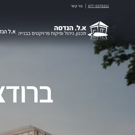
077-5570221
צור קשר
א.ל הנד
ברודצקי 37-39