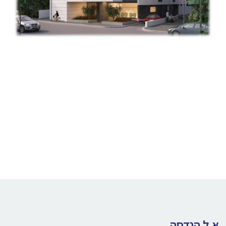
א.ל הנדסה