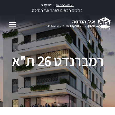
077-5570221
צור קשר
ברוכים הבאים לאתר א.ל הנדסה
רמברנדט 26 ת"א