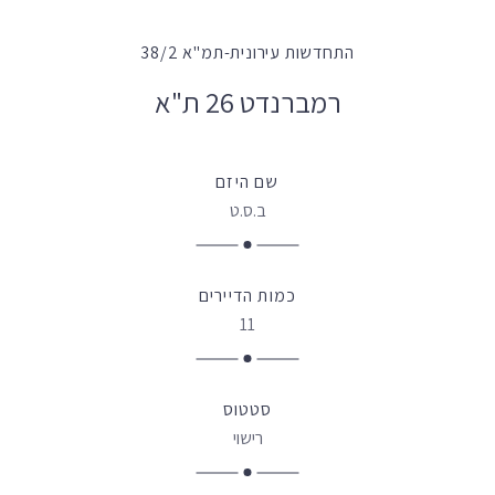
התחדשות עירונית-תמ"א 38/2
רמברנדט 26 ת"א
שם היזם
ב.ס.ט
כמות הדיירים
11
סטטוס
רישוי